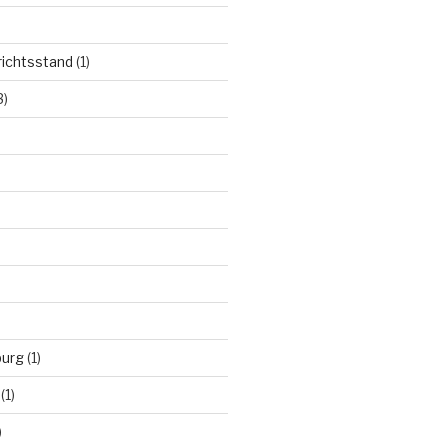
richtsstand
(1)
3)
burg
(1)
(1)
)