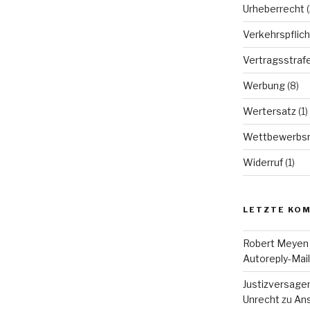
Urheberrecht
(
Verkehrspflich
Vertragsstraf
Werbung
(8)
Wertersatz
(1)
Wettbewerbsr
Widerruf
(1)
LETZTE KO
Robert Meyen
Autoreply-Mai
Justizversage
Unrecht
zu
Ans