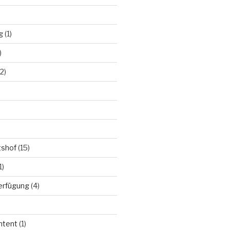
g
(1)
)
2)
tshof
(15)
1)
Verfügung
(4)
ntent
(1)