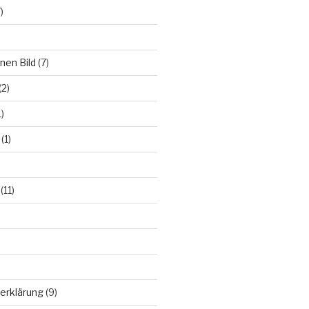
)
nen Bild
(7)
(2)
)
(1)
(11)
erklärung
(9)