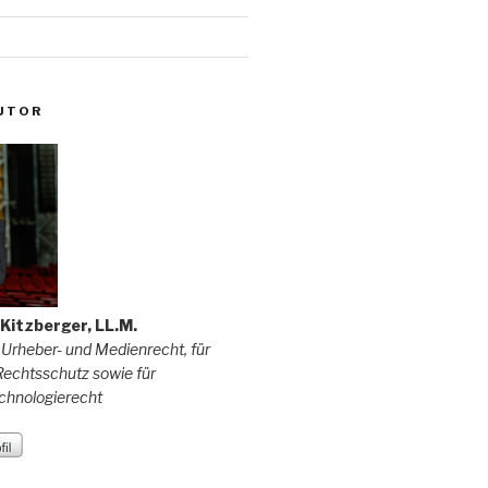
UTOR
f Kitzberger, LL.M.
 Urheber- und Medienrecht, für
echtsschutz sowie für
chnologierecht