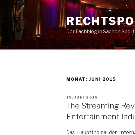
Zum
Inhalt
RECHTSPO
springen
Der Fachblog in Sachen Spor
MONAT:
JUNI 2015
VERÖFFENTLICHT
15. JUNI 2015
AM
The Streaming Revo
Entertainment Ind
Das Hauptthema der Interna