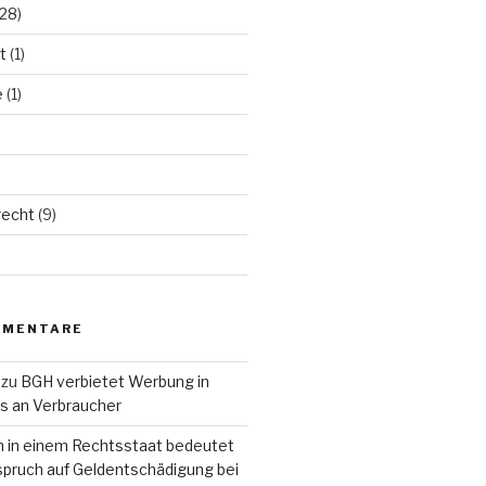
28)
t
(1)
e
(1)
echt
(9)
MMENTARE
zu
BGH verbietet Werbung in
ls an Verbraucher
n in einem Rechtsstaat bedeutet
pruch auf Geldentschädigung bei