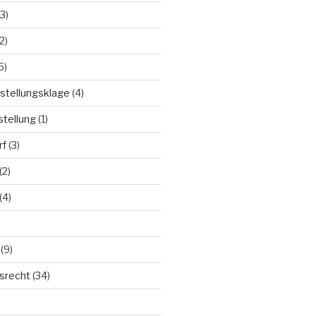
3)
2)
6)
stellungsklage
(4)
stellung
(1)
rf
(3)
(2)
(4)
(9)
tsrecht
(34)