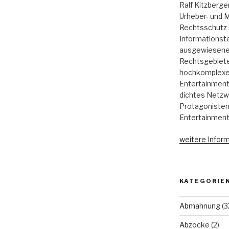
Ralf Kitzberge
Urheber- und M
Rechtsschutz 
Informationst
ausgewiesene 
Rechtsgebieten
hochkomplexen
Entertainment,
dichtes Netzw
Protagonisten
Entertainment
weitere Inform
KATEGORIE
Abmahnung
(3
Abzocke
(2)