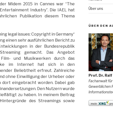
 der Midem 2015 in Cannes war “The
Über uns
Entertainment Industry”. Die IAEL hat
ährlichen Publikation diesem Thema
ÜBER DEN A
ing legal issues: Copyright in Germany“
ung einen sehr ausführlichen Bericht zu
Entwicklungen in der Bundesrepublik
Streaming gemacht. Das Angebot
 Film- und Musikwerken durch das
rke im Internet hat sich in den
nder Beliebtheit erfreut. Zahlreiche
Prof. Dr. Ral
nd ohne Einwilligung der Urheber oder
Fachanwalt für
n dort eingebracht worden. Dabei gab
Gewerblichen R
seinandersetzungen. Den Nutzern wurde
Informationste
ielfältigt zu haben. In meinem Beitrag
 Hintergründe des Streamings sowie