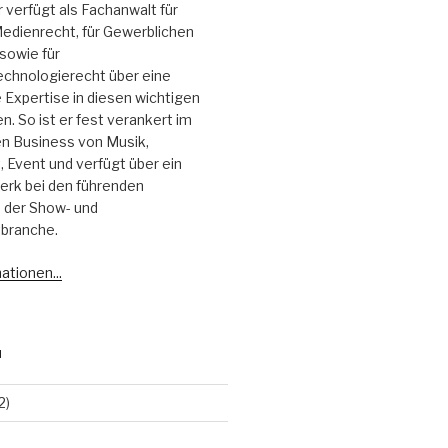
r verfügt als Fachanwalt für
edienrecht, für Gewerblichen
sowie für
echnologierecht über eine
Expertise in diesen wichtigen
. So ist er fest verankert im
 Business von Musik,
 Event und verfügt über ein
erk bei den führenden
 der Show- und
branche.
ationen...
N
2)