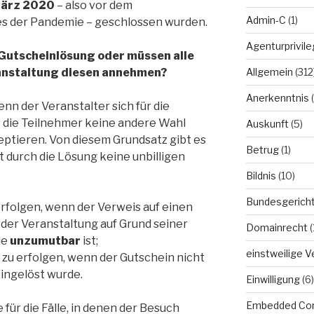
März 2020
– also vor dem
Admin-C
(1)
 der Pandemie – geschlossen wurden.
Agenturprivile
Gutscheinlösung oder müssen alle
Allgemein
(312
ranstaltung diesen annehmen?
Anerkenntnis
(
enn der Veranstalter sich für die
 die Teilnehmer keine andere Wahl
Auskunft
(5)
eptieren. Von diesem Grundsatz gibt es
Betrug
(1)
 durch die Lösung keine unbilligen
Bildnis
(10)
Bundesgerich
rfolgen, wenn der Verweis auf einen
 der Veranstaltung auf Grund seiner
Domainrecht
(
de
unzumutbar
ist;
einstweilige 
zu erfolgen, wenn der Gutschein nicht
ingelöst wurde.
Einwilligung
(6)
Embedded Co
 für die Fälle, in denen der Besuch