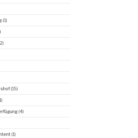
g
(1)
)
2)
tshof
(15)
1)
Verfügung
(4)
ntent
(1)