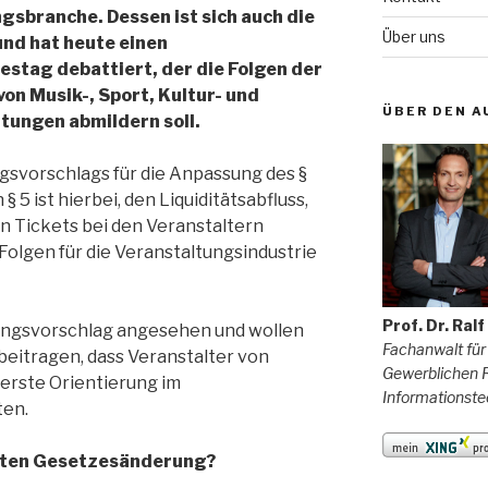
gsbranche. Dessen ist sich auch die
Über uns
nd hat heute einen
stag debattiert, der die Folgen der
on Musik-, Sport, Kultur- und
ÜBER DEN A
tungen abmildern soll.
gsvorschlags für die Anpassung des §
5 ist hierbei, den Liquiditätsabfluss,
n Tickets bei den Veranstaltern
 Folgen für die Veranstaltungsindustrie
Prof. Dr. Ral
ungsvorschlag angesehen und wollen
Fachanwalt für
beitragen, dass Veranstalter von
Gewerblichen R
 erste Orientierung im
Informationste
ten.
erten Gesetzesänderung?