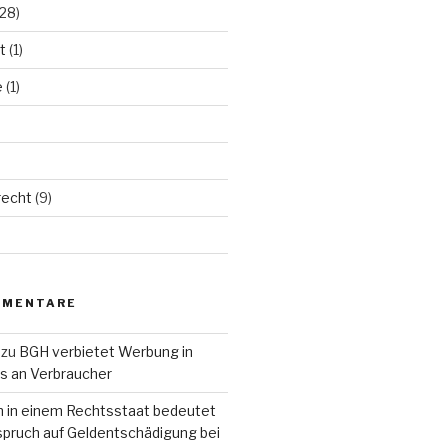
28)
t
(1)
e
(1)
echt
(9)
MMENTARE
zu
BGH verbietet Werbung in
ls an Verbraucher
n in einem Rechtsstaat bedeutet
pruch auf Geldentschädigung bei