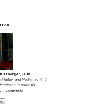
UTOR
f Kitzberger, LL.M.
 Urheber- und Medienrecht, für
echtsschutz sowie für
chnologierecht