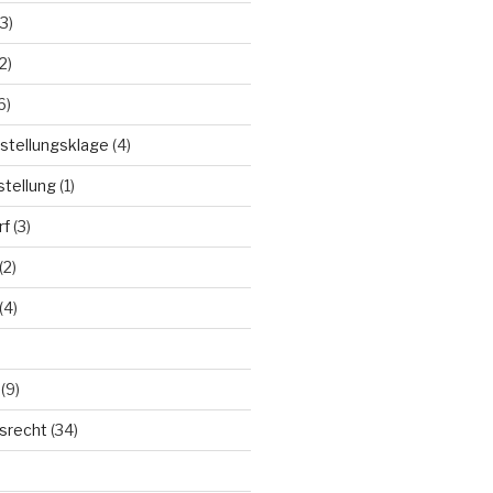
3)
2)
6)
stellungsklage
(4)
stellung
(1)
rf
(3)
(2)
(4)
(9)
tsrecht
(34)