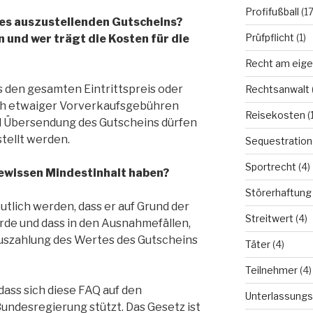
Profifußball
(17
des auszustellenden Gutscheins?
Prüfpflicht
(1)
n und wer trägt die Kosten für die
Recht am eige
 den gesamten Eintrittspreis oder
Rechtsanwalt
ich etwaiger Vorverkaufsgebühren
Reisekosten
(1
d Übersendung des Gutscheins dürfen
tellt werden.
Sequestration
Sportrecht
(4)
ewissen Mindestinhalt haben?
Störerhaftung
utlich werden, dass er auf Grund der
Streitwert
(4)
de und dass in den Ausnahmefällen,
Auszahlung des Wertes des Gutscheins
Täter
(4)
Teilnehmer
(4)
dass sich diese FAQ auf den
Unterlassungs
undesregierung stützt. Das Gesetz ist