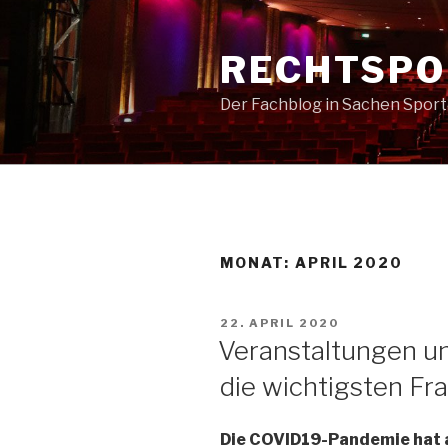
Zum
Inhalt
RECHTSPO
springen
Der Fachblog in Sachen Spor
MONAT:
APRIL 2020
VERÖFFENTLICHT
22. APRIL 2020
AM
Veranstaltungen un
die wichtigsten F
Die COVID19-Pandemie hat a