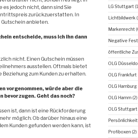
LG Stuttgart
(1
 es jedoch nicht, dann sind Sie
intrittspreis zurückzuerstatten. In
Lichtbildwerk
(
er Gutschein anbieten.
Markenrecht
(
hein entscheide, muss ich ihn dann
Negative Fest
öffentliche Zu
zlich nicht. Einen Gutschein müssen
OLG Düsseldo
eilnehmers ausstellen. Oftmals bietet
te Beziehung zum Kunden zu erhalten.
OLG Frankfurt
OLG Hamburg
gen vorgenommen, würde aber die
n bevorzugen. Geht das noch?
OLG Hamm
(2)
OLG Stuttgart
ssen ist, dann ist eine Rückforderung
mehr möglich. Ob darüber hinaus eine
Persönlichkei
dem Kunden gefunden werden kann, ist
Profiboxen
(2)