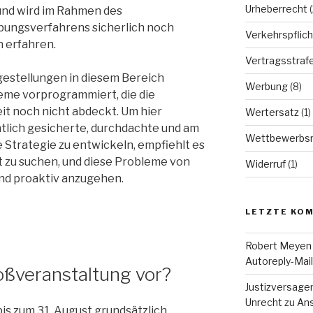
Urheberrecht
(
und wird im Rahmen des
ungsverfahrens sicherlich noch
Verkehrspflich
 erfahren.
Vertragsstraf
gestellungen in diesem Bereich
Werbung
(8)
bleme vorprogrammiert, die die
it noch nicht abdeckt. Um hier
Wertersatz
(1)
htlich gesicherte, durchdachte und am
Wettbewerbsr
Strategie zu entwickeln, empfiehlt es
at zu suchen, und diese Probleme von
Widerruf
(1)
und proaktiv anzugehen.
LETZTE KO
Robert Meyen
Autoreply-Mai
oßveranstaltung vor?
Justizversage
Unrecht
zu
Ans
is zum 31. August grundsätzlich