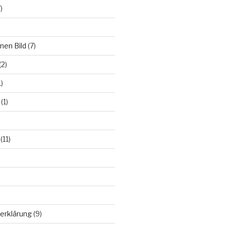
)
nen Bild
(7)
(2)
)
(1)
(11)
erklärung
(9)