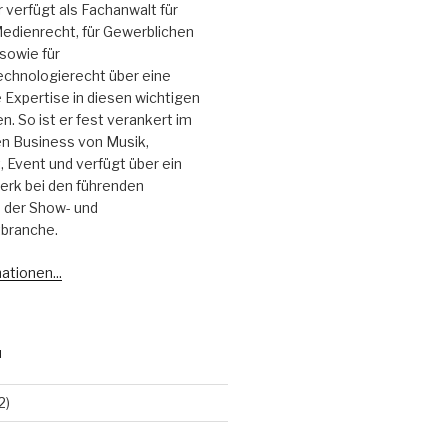
r verfügt als Fachanwalt für
edienrecht, für Gewerblichen
sowie für
echnologierecht über eine
Expertise in diesen wichtigen
. So ist er fest verankert im
 Business von Musik,
 Event und verfügt über ein
erk bei den führenden
 der Show- und
branche.
ationen...
N
2)