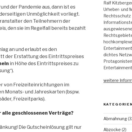
Ralf Kitzberge
rund der Pandemie aus, dann ist es
Urheber- und M
eiderseitigen Unmöglichkeit vorliegt.
Rechtsschutz 
Veranstalter den Teilnehmern der
Informationst
is, den sie im Regelfall bereits bezahlt
ausgewiesene 
Rechtsgebieten
hochkomplexen
Entertainment,
lag an und erlaubt es den
dichtes Netzw
t der Erstattung des Eintrittspreises
Protagonisten
hein
in Höhe des Eintrittspreises zu
Entertainment
ung“).
weitere Inform
er von Freizeiteinrichtungen im
en Monats- und Jahreskarten (bspw.
der, Freizeitparks).
KATEGORIE
r alle geschlossenen Verträge?
Abmahnung
(3
ränkung! Die Gutscheinlösung gilt nur
Abzocke
(2)