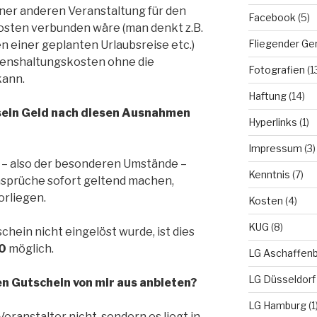
ner anderen Veranstaltung für den
Facebook
(5)
osten verbunden wäre (man denkt z.B.
Fliegender Ge
 einer geplanten Urlaubsreise etc.)
benshaltungskosten ohne die
Fotografien
(1
kann.
Haftung
(14)
sein Geld nach diesen Ausnahmen
Hyperlinks
(1)
Impressum
(3)
 – also der besonderen Umstände –
Kenntnis
(7)
nsprüche sofort geltend machen,
orliegen.
Kosten
(4)
KUG
(8)
schein nicht eingelöst wurde, ist dies
0
möglich.
LG Aschaffen
LG Düsseldorf
en Gutschein von mir aus anbieten?
LG Hamburg
(1
 Veranstalter nicht, sondern es liegt in