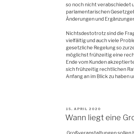
so noch nicht verabschiedet 
parlamentarischen Gesetzgeb
Änderungen und Ergänzungen
Nichtsdestotrotz sind die Fra
vielfältig und auch viele Pro
gesetzliche Regelung so zurze
möglichst frühzeitig eine rec
Ende vom Kunden akzeptierte 
sich frühzeitig rechtlichen R
Anfang an im Blick zu haben 
VERÖFFENTLICHT
15. APRIL 2020
AM
Wann liegt eine Gr
Großveranstaltungen sollen b