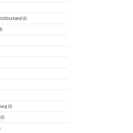
richtsstand
(1)
3)
burg
(1)
(1)
)