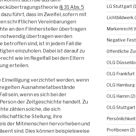
LG Stuttgart
(1
ckübertragungstheorie (
§ 31 Abs. 5
azu führt, dass im Zweifel, sofern mit
Lichtbildwerk
(
en schriftlichen Vereinbarungen
Markenrecht
(
chte an den Filmhersteller übertragen
e notwendig übertragen werden
Negative Fest
betroffen sind, ist in jedem Fall die
igten einzuholen. Dabei ist darauf zu
öffentliche Zu
recht wie im Regelfall bei den Eltern
OLG Düsseldo
gung erteilen.
OLG Frankfurt
Einwilligung verzichtet werden, wenn
OLG Hamburg
regelten Ausnahmetatbestände
Fall sein, wenn es sich bei der
OLG Hamm
(2)
Person der Zeitgeschichte handelt. Zu
OLG Stuttgart
te zählen solche, die sich
llschaftliche Stellung, ihre
Persönlichkei
reis der Mitmenschen hervorheben und
Profiboxen
(2)
räsent sind. Dies können beispielsweise