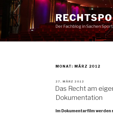
Zum
Inhalt
RECHTSPO
springen
Der Fachblog in Sachen Spor
MONAT:
MÄRZ 2012
VERÖFFENTLICHT
27. MÄRZ 2012
AM
Das Recht am eigen
Dokumentation
Im Dokumentarfilm werden 