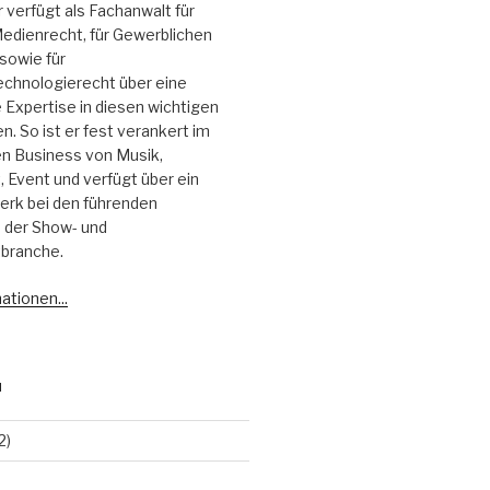
r verfügt als Fachanwalt für
edienrecht, für Gewerblichen
sowie für
echnologierecht über eine
Expertise in diesen wichtigen
. So ist er fest verankert im
 Business von Musik,
 Event und verfügt über ein
erk bei den führenden
 der Show- und
branche.
ationen...
N
2)