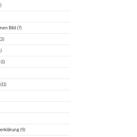
)
nen Bild
(7)
(2)
)
(1)
(11)
erklärung
(9)