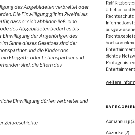
Ralf Kitzberge
illigung des Abgebildeten verbreitet oder
Urheber- und M
rden. Die Einwilligung gilt im Zweifel als
Rechtsschutz 
für, dass er sich abbilden ließ, eine
Informationst
Tode des Abgebildeten bedarf es bis
ausgewiesene 
r Einwilligung der Angehörigen des
Rechtsgebieten
hochkomplexen
 im Sinne dieses Gesetzes sind der
Entertainment,
enspartner und die Kinder des
dichtes Netzw
 ein Ehegatte oder Lebenspartner und
Protagonisten
rhanden sind, die Eltern des
Entertainment
weitere Inform
rliche Einwilligung dürfen verbreitet und
KATEGORIE
Abmahnung
(3
er Zeitgeschichte;
Abzocke
(2)