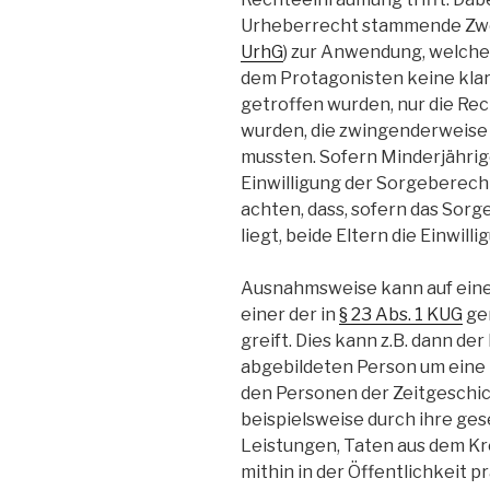
Urheberrecht stammende Zwe
UrhG
) zur Anwendung, welche d
dem Protagonisten keine klar
getroffen wurden, nur die Re
wurden, die zwingenderweis
mussten. Sofern Minderjährige 
Einwilligung der Sorgeberecht
achten, dass, sofern das Sorge
liegt, beide Eltern die Einwilli
Ausnahmsweise kann auf eine 
einer der in
§ 23 Abs. 1 KUG
ge
greift. Dies kann z.B. dann der 
abgebildeten Person um eine 
den Personen der Zeitgeschich
beispielsweise durch ihre gese
Leistungen, Taten aus dem K
mithin in der Öffentlichkeit p