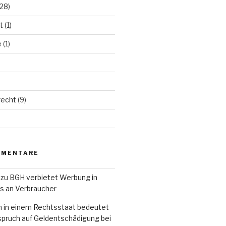
28)
t
(1)
e
(1)
echt
(9)
MMENTARE
zu
BGH verbietet Werbung in
ls an Verbraucher
n in einem Rechtsstaat bedeutet
pruch auf Geldentschädigung bei