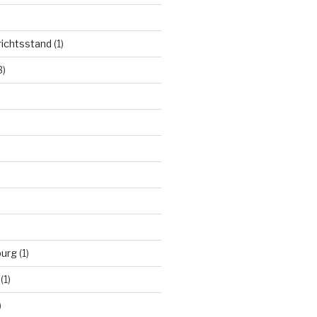
richtsstand
(1)
3)
burg
(1)
(1)
)