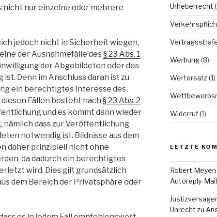
Urheberrecht
(
s nicht nur einzelne oder mehrere
Verkehrspflich
Vertragsstraf
ich jedoch nicht in Sicherheit wiegen,
ss eine der Ausnahmefälle des
§ 23 Abs. 1
Werbung
(8)
inwilligung der Abgebildeten oder des
ist. Denn im Anschluss daran ist zu
Wertersatz
(1)
ung ein berechtigtes Interesse des
Wettbewerbsr
n diesen Fällen besteht nach
§ 23 Abs. 2
fentlichung und es kommt dann wieder
Widerruf
(1)
 nämlich dass zur Veröffentlichung
deten notwendig ist. Bildnisse aus dem
n daher prinzipiell nicht ohne
LETZTE KO
erden, da dadurch ein berechtigtes
letzt wird. Dies gilt grundsätzlich
Robert Meyen
Autoreply-Mai
aus dem Bereich der Privatsphäre oder
Justizversage
Unrecht
zu
Ans
 dass es in jedem Fall empfehlenswert