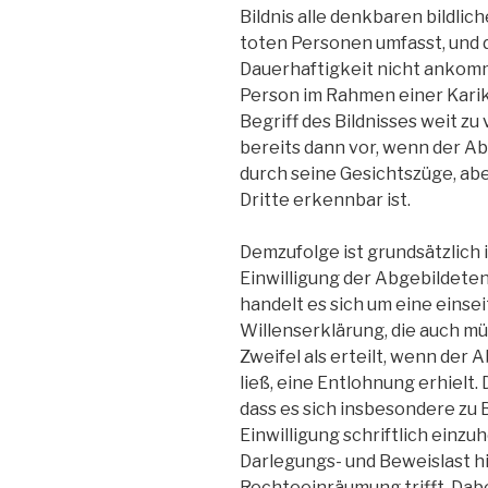
Bildnis alle denkbaren bildli
toten Personen umfasst, und d
Dauerhaftigkeit nicht ankommt
Person im Rahmen einer Karikat
Begriff des Bildnisses weit zu 
bereits dann vor, wenn der Ab
durch seine Gesichtszüge, ab
Dritte erkennbar ist.
Demzufolge ist grundsätzlich
Einwilligung der Abgebildeten
handelt es sich um eine eins
Willenserklärung, die auch mün
Zweifel als erteilt, wenn der A
ließ, eine Entlohnung erhielt.
dass es sich insbesondere zu
Einwilligung schriftlich einzuh
Darlegungs- und Beweislast h
Rechteeinräumung trifft. Dab