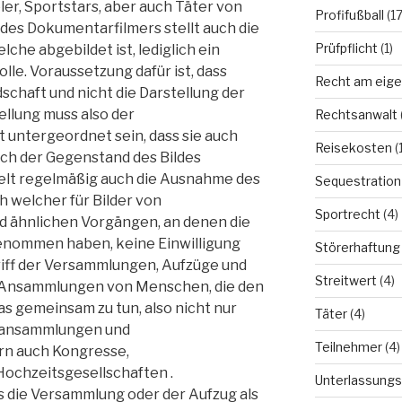
ler, Sportstars, aber auch Täter von
Profifußball
(17
s des Dokumentarfilmers stellt auch die
Prüfpflicht
(1)
che abgebildet ist, lediglich ein
olle. Voraussetzung dafür ist, dass
Recht am eige
chaft und nicht die Darstellung der
ellung muss also der
Rechtsanwalt
 untergeordnet sein, dass sie auch
Reisekosten
(1
ich der Gegenstand des Bildes
ielt regelmäßig auch die Ausnahme des
Sequestration
ach welcher für Bilder von
Sportrecht
(4)
 ähnlichen Vorgängen, an denen die
enommen haben, keine Einwilligung
Störerhaftung
riff der Versammlungen, Aufzüge und
Streitwert
(4)
le Ansammlungen von Menschen, die den
s gemeinsam zu tun, also nicht nur
Täter
(4)
ansammlungen und
Teilnehmer
(4)
rn auch Kongresse,
ochzeitsgesellschaften .
Unterlassungs
ss die Versammlung oder der Aufzug als