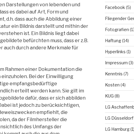
chen Darstellungen von lebenden und
Facebook
(5)
ass es dabei auf Art, Form und
Fliegender Ge
, d.h. dass auch die Abbildung einer
ur ein Bildnis darstellt und mithin der
Fotografien
(1
verstehen ist. Ein Bildnis liegt dabei
gebildete befürchten muss, dass er z.B.
Haftung
(14)
er auch durch andere Merkmale für
Hyperlinks
(1)
Impressum
(3)
 im Rahmen einer Dokumentation die
Kenntnis
(7)
 einzuholen. Bei der Einwilligung
eitige empfangsbedürftige
Kosten
(4)
dlich erteilt werden kann. Sie gilt im
KUG
(8)
bgebildete dafür, dass er sich abbilden
 Dabei ist jedoch zu berücksichtigen,
LG Aschaffen
 Beweiszwecken empfiehlt, die
LG Düsseldorf
olen, da der Filmhersteller die
insichtlich des Umfangs der
LG Hamburg
(1
ei kommt auch die aus dem