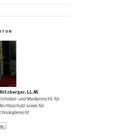
UTOR
f Kitzberger, LL.M.
 Urheber- und Medienrecht, für
echtsschutz sowie für
chnologierecht