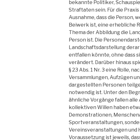
bekannte Politiker, Schauspie
Straftaten sein. Für die Praxi
Ausnahme, dass die Person, wel
Beiwerk ist, eine erhebliche R
Thema der Abbildung die Lands
Person ist. Die Personendarst
Landschaftsdarstellung derart
entfallen könnte, ohne dass s
verändert. Darüber hinaus sp
§ 23 Abs. 1 Nr. 3 eine Rolle, n
Versammlungen, Aufzügen und
dargestellten Personen teilg
notwendig ist. Unter den Beg
ähnliche Vorgänge fallen al
kollektiven Willen haben etwa
Demonstrationen, Menschen
Sportveranstaltungen, sonde
Vereinsveranstaltungen und H
Voraussetzung ist jeweils, da