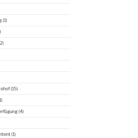
g
(1)
)
2)
tshof
(15)
1)
Verfügung
(4)
ntent
(1)