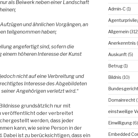
n nur als Beiwerk neben einer Landschaft
Admin-C
(1)
cheinen;
Agenturprivile
 Aufzügen und ähnlichen Vorgängen, an
Allgemein
(312
onen teilgenommen haben;
Anerkenntnis
(
ellung angefertigt sind, sofern die
g einem höheren Interesse der Kunst
Auskunft
(5)
Betrug
(1)
 jedoch nicht auf eine Verbreitung und
Bildnis
(10)
erechtigtes Interesse des Abgebildeten
Bundesgerich
t, seiner Angehörigen verletzt wird.“
Domainrecht
(
 Bildnisse grundsätzlich nur mit
einstweilige 
 veröffentlicht oder verbreitet
ichergestellt werden, dass jeder
Einwilligung
(6)
mmen kann, wie seine Person in der
Embedded Co
. Dabei ist zu berücksichtigen, dass ein