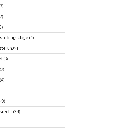
3)
2)
6)
stellungsklage
(4)
stellung
(1)
rf
(3)
(2)
(4)
(9)
tsrecht
(34)