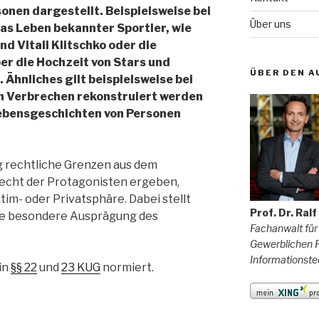
sonen dargestellt. Beispielsweise bei
Über uns
as Leben bekannter Sportler, wie
nd Vitali Klitschko oder die
er die Hochzeit von Stars und
ÜBER DEN A
Ähnliches gilt beispielsweise bei
n Verbrechen rekonstruiert werden
 Lebensgeschichten von Personen
g rechtliche Grenzen aus dem
echt der Protagonisten ergeben,
tim- oder Privatsphäre. Dabei stellt
Prof. Dr. Ral
ine besondere Ausprägung des
Fachanwalt für
Gewerblichen R
Informationste
in
§§ 22
und
23 KUG
normiert.