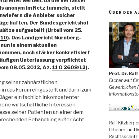
rbreitet werden. Da die Verfasser
ls anonym im Netz tummeln, stellt
ÜBER DEN A
inwiefern die Anbieter solcher
räge haften. Der Bundesgerichtshof
sätze aufgestellt (Urteil vom 25.
/10
). Das Landgericht Nürnberg-
nun in einem aktuellen
ommen, noch stärker konkretisiert
läufigen Unterlassung verpflichtet
 vom 08.05.2012, Az.
11 O 2608/12
).
Prof. Dr. Ral
Fachanwalt für
ng seiner zahnärztlichen
Gewerblichen R
n das Forum eingestellt und darin zum
Informationste
Kläger ein fachlich inkompetenter
igene wirtschaftliche Interessen
resse seiner Patienten an einer dem
sprechenden Behandlung außer Acht
Ralf Kitzberge
Urheber- und M
Rechtsschutz 