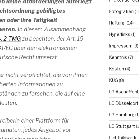
en keine Anforderungen auferlegt
echtsordnung gebilligtes
Fotografien
(1
n oder ihre Tätigkeit
Haftung
(14)
weren.
In diesem Zusammenhang
Hyperlinks
(1)
s. 2 TMG
zu beachten, der Art. 15
Impressum
(3)
/31/EG über den elektronischen
eutsche Recht umsetzt.
Kenntnis
(7)
Kosten
(4)
 nicht verpflichtet, die von ihnen
KUG
(8)
cherten Informationen zu
LG Aschaffen
änden zu forschen, die auf eine
deuten.
LG Düsseldorf
LG Hamburg
(1
reiberin einer Plattform für
LG Stuttgart
(1
uzumuten, jedes Angebot vor
Lichtbildwerk
(