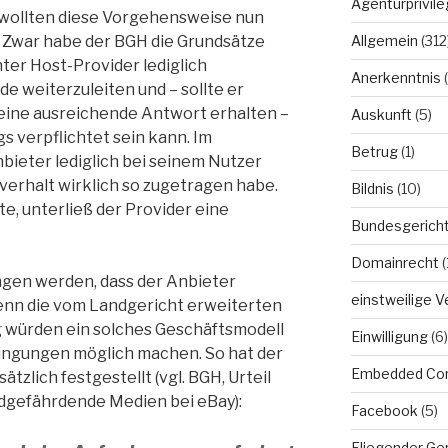
Agenturprivile
 wollten diese Vorgehensweise nun
Allgemein
(312
n. Zwar habe der BGH die Grundsätze
nter Host-Provider lediglich
Anerkenntnis
(
de weiterzuleiten und – sollte er
eine ausreichende Antwort erhalten –
Auskunft
(5)
s verpflichtet sein kann. Im
Betrug
(1)
nbieter lediglich bei seinem Nutzer
verhalt wirklich so zugetragen habe.
Bildnis
(10)
e, unterließ der Provider eine
Bundesgerich
Domainrecht
(
ngen werden, dass der Anbieter
einstweilige 
denn die vom Landgericht erweiterten
 würden ein solches Geschäftsmodell
Einwilligung
(6)
ingungen möglich machen. So hat der
Embedded Co
zlich festgestellt (vgl. BGH, Urteil
dgefährdende Medien bei eBay):
Facebook
(5)
Fliegender Ge