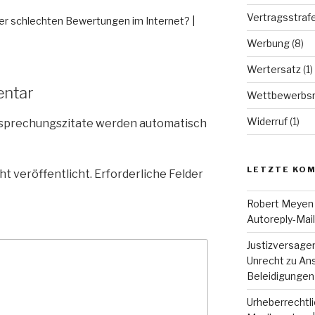
Vertragsstraf
er schlechten Bewertungen im Internet? |
Werbung
(8)
Wertersatz
(1)
entar
Wettbewerbsr
Widerruf
(1)
tsprechungszitate werden automatisch
LETZTE KO
ht veröffentlicht.
Erforderliche Felder
Robert Meyen
Autoreply-Mai
Justizversage
Unrecht
zu
Ans
Beleidigungen
Urheberrechtli