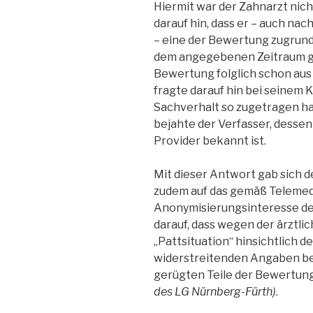
Hiermit war der Zahnarzt nich
darauf hin, dass er – auch na
– eine der Bewertung zugrund
dem angegebenen Zeitraum ga
Bewertung folglich schon aus 
fragte darauf hin bei seinem K
Sachverhalt so zugetragen hab
bejahte der Verfasser, dessen 
Provider bekannt ist.
Mit dieser Antwort gab sich de
zudem auf das gemäß Teleme
Anonymisierungsinteresse des
darauf, dass wegen der ärztli
„Pattsituation“ hinsichtlich 
widerstreitenden Angaben bes
gerügten Teile der Bewertung
des LG Nürnberg-Fürth)
.