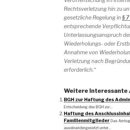
Veröffentlichung im Intern
Rechtsverletzung hin zu un
gesetzliche Regelung in
§ 7
entsprechende Verpflichtun
Unterlassungsanspruch des
Wiederholungs- oder Erstb
Annahme von Wiederholungs
Verletzung nach Begründun
erforderlich.“
Weitere Interessante A
BGH zur Haftung des Admi
Entscheidung des BGH zur...
Haftung des Anschlussinhab
Familienmitglieder
Das Amtsge
auseinandergesetzt unter...