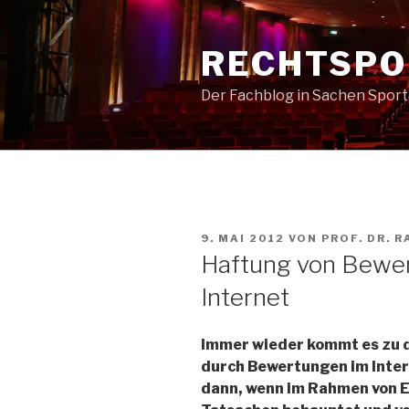
Zum
Inhalt
RECHTSPO
springen
Der Fachblog in Sachen Spor
VERÖFFENTLICHT
9. MAI 2012
VON
PROF. DR. R
AM
Haftung von Bewer
Internet
Immer wieder kommt es zu d
durch Bewertungen im Inter
dann, wenn im Rahmen von 