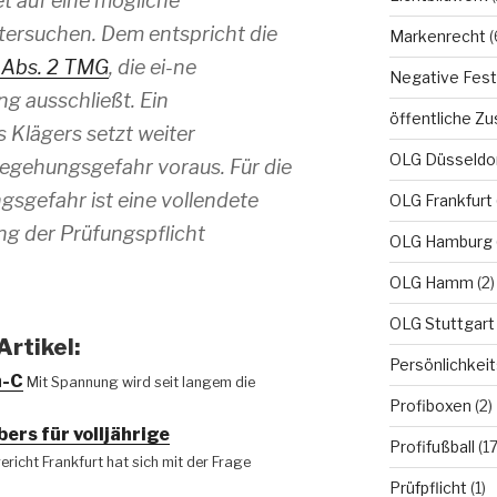
et auf eine mögliche
tersuchen. Dem entspricht die
Markenrecht
(
 Abs. 2 TMG
, die ei-ne
Negative Fest
g ausschließt. Ein
öffentliche Zu
 Klägers setzt weiter
OLG Düsseldo
egehungsgefahr voraus. Für die
gefahr ist eine vollendete
OLG Frankfurt
g der Prüfungspflicht
OLG Hamburg
OLG Hamm
(2)
OLG Stuttgart
rtikel:
Persönlichkei
n-C
Mit Spannung wird seit langem die
Profiboxen
(2)
ers für volljährige
Profifußball
(17
richt Frankfurt hat sich mit der Frage
Prüfpflicht
(1)