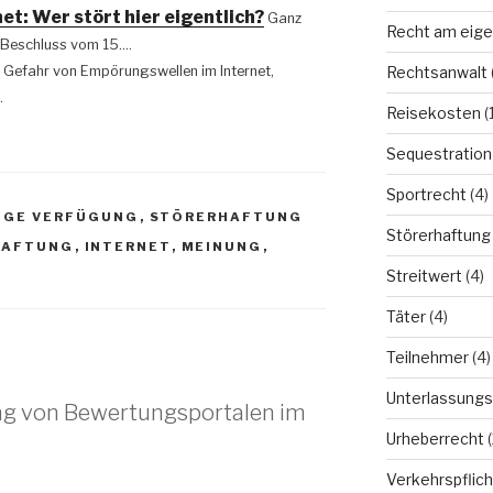
t: Wer stört hier eigentlich?
Ganz
Recht am eige
(Beschluss vom 15....
Rechtsanwalt
 Gefahr von Empörungswellen im Internet,
.
Reisekosten
(1
Sequestration
Sportrecht
(4)
IGE VERFÜGUNG
,
STÖRERHAFTUNG
Störerhaftung
HAFTUNG
,
INTERNET
,
MEINUNG
,
Streitwert
(4)
Täter
(4)
Teilnehmer
(4)
Unterlassungs
ung von Bewertungsportalen im
Urheberrecht
(
Verkehrspflich