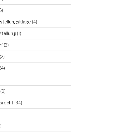
6)
stellungsklage
(4)
stellung
(1)
rf
(3)
(2)
(4)
(9)
tsrecht
(34)
)