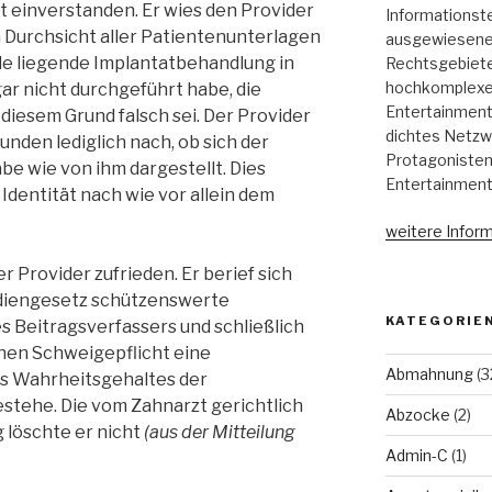
t einverstanden. Er wies den Provider
Informationst
ch Durchsicht aller Patientenunterlagen
ausgewiesene 
e liegende Implantatbehandlung in
Rechtsgebieten
hochkomplexen
r nicht durchgeführt habe, die
Entertainment,
diesem Grund falsch sei. Der Provider
dichtes Netzw
unden lediglich nach, ob sich der
Protagonisten
e wie von ihm dargestellt. Dies
Entertainment
Identität nach wie vor allein dem
weitere Inform
r Provider zufrieden. Er berief sich
diengesetz schützenswerte
KATEGORIE
 Beitragsverfassers und schließlich
chen Schweigepflicht eine
Abmahnung
(3
des Wahrheitsgehaltes der
tehe. Die vom Zahnarzt gerichtlich
Abzocke
(2)
 löschte er nicht
(aus der Mitteilung
Admin-C
(1)