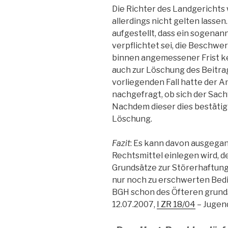
Die Richter des Landgerichts
allerdings nicht gelten lasse
aufgestellt, dass ein sogenan
verpflichtet sei, die Beschwer
binnen angemessener Frist k
auch zur Löschung des Beitrag
vorliegenden Fall hatte der A
nachgefragt, ob sich der Sach
Nachdem dieser dies bestätigt
Löschung.
Fazit
: Es kann davon ausgega
Rechtsmittel einlegen wird, 
Grundsätze zur Störerhaftung
nur noch zu erschwerten Bed
BGH schon des Öfteren grundsät
12.07.2007,
I ZR 18/04
– Jugen