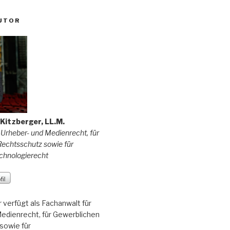
UTOR
f Kitzberger, LL.M.
 Urheber- und Medienrecht, für
echtsschutz sowie für
chnologierecht
r verfügt als Fachanwalt für
edienrecht, für Gewerblichen
sowie für