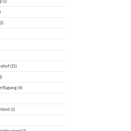
g
(1)
)
2)
tshof
(15)
1)
Verfügung
(4)
ntent
(1)
richtsstand
(1)