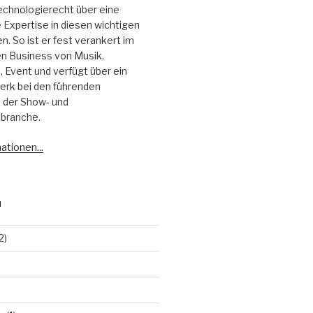
echnologierecht über eine
Expertise in diesen wichtigen
. So ist er fest verankert im
 Business von Musik,
 Event und verfügt über ein
erk bei den führenden
 der Show- und
branche.
ationen...
N
2)