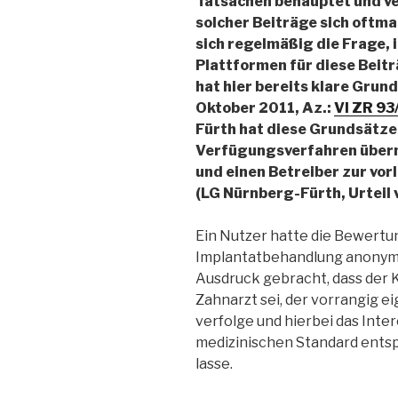
Tatsachen behauptet und ve
solcher Beiträge sich oftma
sich regelmäßig die Frage, 
Plattformen für diese Beit
hat hier bereits klare Grund
Oktober 2011, Az.:
VI ZR 93
Fürth hat diese Grundsätze 
Verfügungsverfahren übern
und einen Betreiber zur vor
(LG Nürnberg-Fürth, Urteil
Ein Nutzer hatte die Bewertu
Implantatbehandlung anonym i
Ausdruck gebracht, dass der 
Zahnarzt sei, der vorrangig e
verfolge und hierbei das Inte
medizinischen Standard ent
lasse.