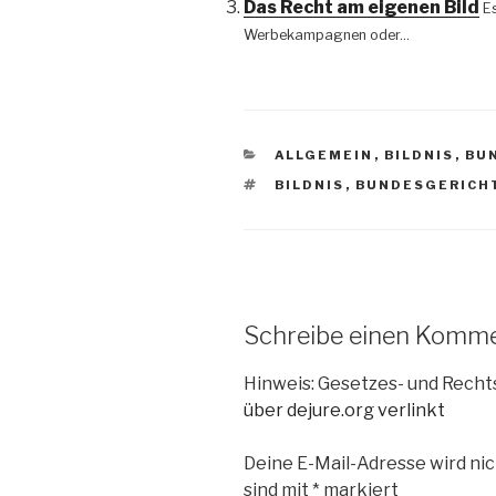
Das Recht am eigenen Bild
E
Werbekampagnen oder...
KATEGORIEN
ALLGEMEIN
,
BILDNIS
,
BU
SCHLAGWÖRTER
BILDNIS
,
BUNDESGERICH
Schreibe einen Komm
Hinweis: Gesetzes- und Rech
über dejure.org verlinkt
Deine E-Mail-Adresse wird nic
sind mit
*
markiert