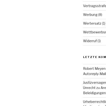
Vertragsstraf
Werbung
(8)
Wertersatz
(1)
Wettbewerbsr
Widerruf
(1)
LETZTE KO
Robert Meyen
Autoreply-Mai
Justizversage
Unrecht
zu
Ans
Beleidigungen
Urheberrechtli