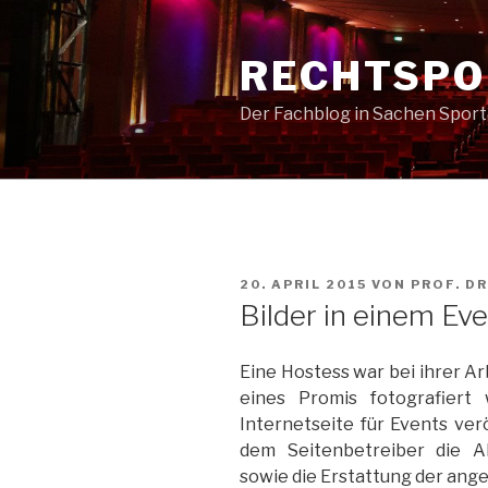
Zum
Inhalt
RECHTSPO
springen
Der Fachblog in Sachen Spor
VERÖFFENTLICHT
20. APRIL 2015
VON
PROF. DR
AM
Bilder in einem Eve
Eine Hostess war bei ihrer Ar
eines Promis fotografiert
Internetseite für Events ver
dem Seitenbetreiber die A
sowie die Erstattung der ang