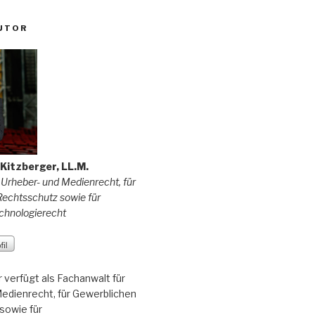
UTOR
f Kitzberger, LL.M.
 Urheber- und Medienrecht, für
echtsschutz sowie für
chnologierecht
r verfügt als Fachanwalt für
edienrecht, für Gewerblichen
sowie für