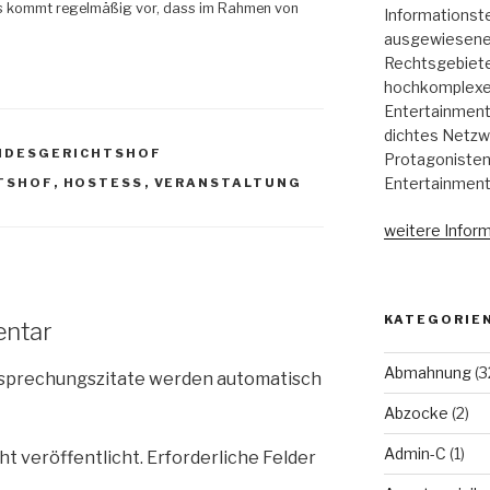
s kommt regelmäßig vor, dass im Rahmen von
Informationst
ausgewiesene 
Rechtsgebieten
hochkomplexen
Entertainment,
dichtes Netzw
NDESGERICHTSHOF
Protagonisten
Entertainment
TSHOF
,
HOSTESS
,
VERANSTALTUNG
weitere Inform
KATEGORIE
entar
Abmahnung
(3
tsprechungszitate werden automatisch
Abzocke
(2)
Admin-C
(1)
ht veröffentlicht.
Erforderliche Felder