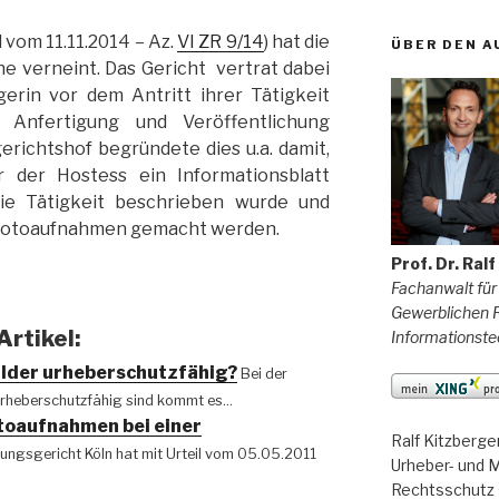
 vom 11.11.2014 – Az.
VI ZR 9/14
) hat die
ÜBER DEN A
 verneint. Das Gericht vertrat dabei
gerin vor dem Antritt ihrer Tätigkeit
 Anfertigung und Veröffentlichung
erichtshof begründete dies u.a. damit,
 der Hostess ein Informationsblatt
die Tätigkeit beschrieben wurde und
s Fotoaufnahmen gemacht werden.
Prof. Dr. Ral
Fachanwalt für
Gewerblichen R
rtikel:
Informationste
ilder urheberschutzfähig?
Bei der
rheberschutzfähig sind kommt es...
toaufnahmen bei einer
Ralf Kitzberge
ungsgericht Köln hat mit Urteil vom 05.05.2011
Urheber- und M
Rechtsschutz 