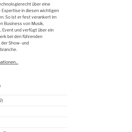
echnologierecht über eine
Expertise in diesen wichtigen
. So ist er fest verankert im
 Business von Musik,
 Event und verfügt über ein
erk bei den führenden
 der Show- und
branche.
ationen...
N
2)