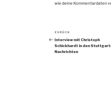
wie deine Kommentardaten ve
Beitragsnavigation
Vorheriger
ZURÜCK
Beitrag
Interview mit Christoph
Schickhardt in den Stuttgart
Nachrichten