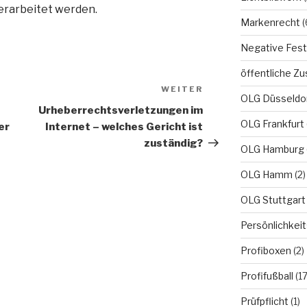
rarbeitet werden.
Markenrecht
(
Negative Fest
öffentliche Zu
WEITER
Nächster
OLG Düsseldo
Beitrag
Urheberrechtsverletzungen im
OLG Frankfurt
er
Internet – welches Gericht ist
zuständig?
OLG Hamburg
OLG Hamm
(2)
OLG Stuttgart
Persönlichkei
Profiboxen
(2)
Profifußball
(17
Prüfpflicht
(1)