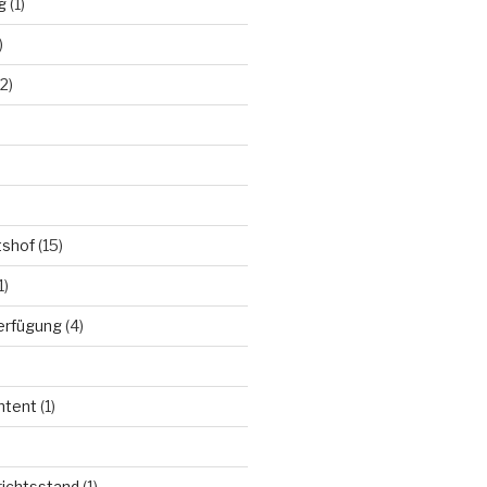
g
(1)
)
2)
tshof
(15)
1)
Verfügung
(4)
ntent
(1)
richtsstand
(1)