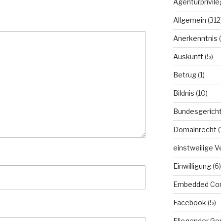
Agenturprivile
Allgemein
(312
Anerkenntnis
(
Auskunft
(5)
Betrug
(1)
Bildnis
(10)
Bundesgerich
Domainrecht
(
einstweilige 
Einwilligung
(6)
Embedded Co
Facebook
(5)
Fliegender Ge