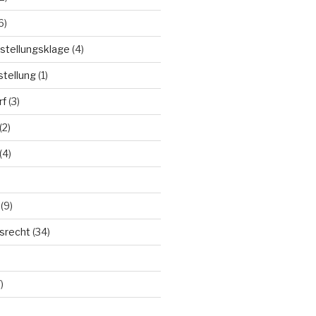
6)
stellungsklage
(4)
stellung
(1)
rf
(3)
(2)
(4)
(9)
tsrecht
(34)
)