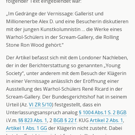
folgender Text eingeblendet war:
„Im Gedränge der Vernissage: Gallerist und
Millionenerbe Alex D. und eine Besucherin diskutieren
mit der jungen Kunstkolumnistin … die Werke eines
Warhol-Schülers in der Scream-Gallery, die Rolling
Stone Ron Wood gehört.“
Der Artikel befasst sich mit dem Londoner Nachleben,
der in der Berichterstattung so genannten „Young
Society“, unter anderem mit dem Besuch der Klägerin
in einer Vernissage anlässlich der Eröffnung einer
Ausstellung des Warhol-Schülers René Ricard in der
Scream-Gallery. Der Bundesgerichtshof hat in seinem
Urteil (Az.
VI ZR 5/10
) festgestellt, dass ein
Unterlassungsanspruch analog
§ 1004 Abs.1 S. 2 BGB
i.V.m.
§§ 823 Abs. 1
, 2
BGB § 22 f
. KUG
Artikel 2 Abs. 1
,
Artikel 1 Abs. 1 GG
der Klägerin nicht zusteht. Dabei